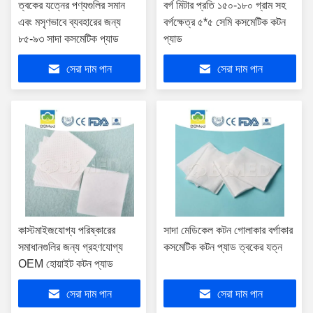
ত্বকের যত্নের পণ্যগুলির সমান
বর্গ মিটার প্রতি ১৫০-১৮০ গ্রাম সহ
এবং মসৃণভাবে ব্যবহারের জন্য
বর্গক্ষেত্র ৫*৫ সেমি কসমেটিক কটন
৮৫-৯৩ সাদা কসমেটিক প্যাড
প্যাড
সেরা দাম পান
সেরা দাম পান
কাস্টমাইজযোগ্য পরিষ্কারের
সাদা মেডিকেল কটন গোলাকার বর্গাকার
সমাধানগুলির জন্য গ্রহণযোগ্য
কসমেটিক কটন প্যাড ত্বকের যত্ন
OEM হোয়াইট কটন প্যাড
সেরা দাম পান
সেরা দাম পান