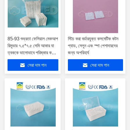
85-93 শুভ্রতা ফেসিয়াল মেকআপ
স্টিচ করা বর্ডারযুক্ত কসমেটিক কটন
রিমুভার ৭.৫*৭.৫ সেমি আকার যা
প্যাড, সেলুন এবং স্পা পেশাদারদের
ত্বককে ভালোভাবে পরিষ্কার করে
জন্য অপরিহার্য
এবং সতেজ করে
সেরা দাম পান
সেরা দাম পান