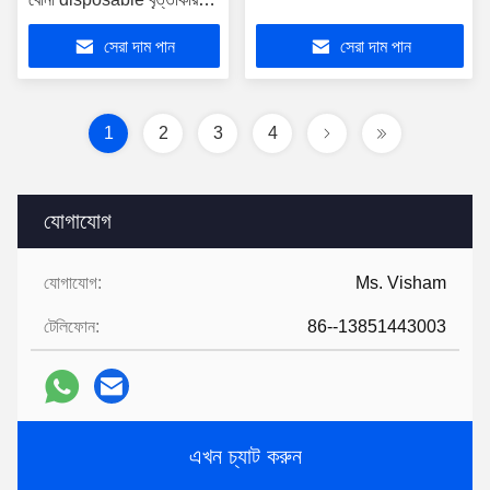
কটন প্যাড জন্য সেলুন
সেরা দাম পান
সেরা দাম পান
1
2
3
4
যোগাযোগ
যোগাযোগ:
Ms. Visham
টেলিফোন:
86--13851443003
এখন চ্যাট করুন