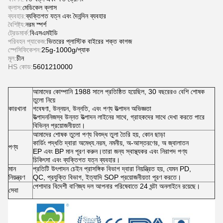
ক্লাস:
মেডিকেল ক্লাস
ব্যবহার:
ব্যক্তিগত যত্ন এবং দৈনন্দিন ব্যবহার
বৈশিষ্ট্য:
নরম স্পর্শ
ট্রেডমার্ক:
বিএসএমইডি
পরিবহন প্যাকেজ:
ভিতরের প্লাস্টিক বাইরের শক্ত কাগজ
স্পেসিফিকেশন:
25g-1000g/প্যাক
মূল:
চীন
HS কোড:
5601210000
আমাদের কোম্পানি 1988 সালে প্রতিষ্ঠিত হয়েছিল, 30 বছরেরও বেশি শোষক
তুলো নিয়ে
কারখানা
গবেষণা, উন্নয়ন, উন্নতি, এবং পণ্য উত্পাদন অভিজ্ঞতা
উত্পাদননিজস্ব উন্নত উত্পাদন লাইনের সাথে, গ্রাহকদের সাথে দেখা করতে পারে
বিভিন্ন প্রয়োজনীয়তা।
আমাদের শোষক তুলো পণ্য বিশুদ্ধ তুলা তৈরি হয়, কোন ছাড়া
কার্ডিং পদ্ধতি দ্বারা অমেধ্য.নরম, নমনীয়, অ-আস্তরণের, অ জ্বালাতন
পণ্য
EP এবং BP মান পূরণ করুন।তারা জন্য স্বাস্থ্যকর এবং নিরাপদ পণ্য
চিকিৎসা এবং ব্যক্তিগত যত্ন ব্যবহার।
মান
প্রতিটি উৎপাদন চেইন প্রাসঙ্গিক বিভাগ দ্বারা নিয়ন্ত্রিত হয়, যেমন PD,
নিয়ন্ত্রণ
QC, প্রযুক্তি বিভাগ, ইত্যাদি SOP প্রয়োজনীয়তা পূরণ করতে।
পেশাদার বিদেশী বাণিজ্য দল আপনার পরিষেবাতে 24 ঘন্টা অনলাইনে রয়েছে।
সেবা