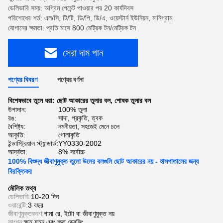
ডেলিভারি সময়: অগ্রিম পেমেন্ট পাওয়ার পর 20 কার্যদিবস
পরিশোধের শর্ত: এল/সি, টি/টি, ডি/পি, ডি/এ, ওয়েস্টার্ন ইউনিয়ন, মানিগ্রাম
যোগানের ক্ষমতা: প্রতি মাসে 800 মেট্রিক টন/মেট্রিক টন
সেরা দাম পান
পণ্যের বিবরণ
পণ্যের বর্ণনা
বিশেষভাবে তুলে ধরা:
ছোট আকারের তুলার বল
,
শোষক তুলার বল
উপাদান:
100% তুলা
রঙ:
সাদা, প্রকৃতি, ত্বক
বৈশিষ্ট্য:
নমনীয়তা, সহজেই মেনে চলে
আকৃতি:
গোলাকৃতি
ইন্ডাস্ট্রিয়াল স্ট্যান্ডার্ড:
YY0330-2002
আর্দ্রতা:
8% সর্বোচ্চ
100% বিশুদ্ধ জীবাণুমুক্ত তুলো উলের বলগুলি ছোট আকারের নয় - হাসপাতালের জন্য
বিরক্তিকর
মৌলিক তথ্য
ডেলিভারি:
10-20 দিন
ওয়ারেন্টি:
3 বছর
জীবাণুমুক্তকরণ:
গামা রে, ইটো বা জীবাণুমুক্ত নয়
ফাংশন:
ক্ষত যত্ন এবং ক্ষত ড্রেসিং