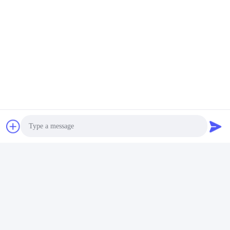
যোগাযোগ
যোগাযোগ:
Ms. Visham
টেলিফোন:
+8613851443003
এখন চ্যাট করুন
আমাদের মেইল করুন
Photo
Video Call
Audio Call