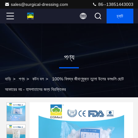
sales@surgical-dressing.com
86--13851443003
চ্যাট
পণ্য
বাড়ি
>
পণ্য
>
কটন বল
>
100% বিশুদ্ধ জীবাণুমুক্ত তুলো উলের বলগুলি ছোট
আকারের নয় - হাসপাতালের জন্য বিরক্তিকর