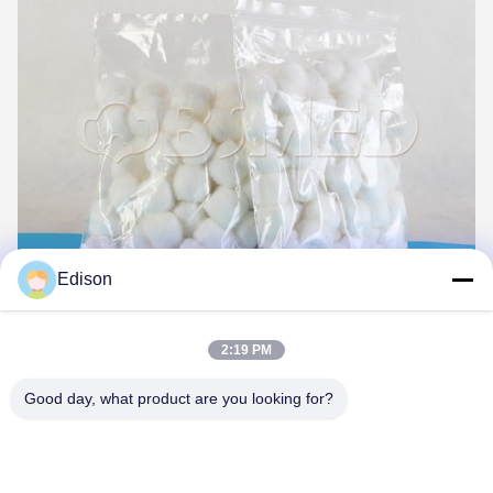
Edison
2:19 PM
Tags:
Good day, what product are you looking for?
ছোট আকারের তুলার বল
শোষক তুলার বল
জীবাণুমুক্ত অ্যালকোহল তুলার বল