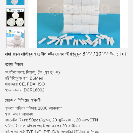
সাদা রঙের সার্জিক্যাল ডেন্টাল কটন রোলস জীবাণুমুক্ত 8 মিমি / 10 মিমি উচ্চ শোষণ
পণ্যের বিবরণ
উৎপত্তি স্থল: জিয়াংসু, চীন (মূল ভূখণ্ড)
পরিচিতিমুলক নাম: BSMed
সাক্ষ্যদান: CE, FDA, ISO
মডেল নম্বার: DCR18002
পেমেন্ট ও শিপিংয়ের শর্তাবলী
ন্যূনতম চাহিদার পরিমাণ: 1000 ব্যাগ/ব্যাগ
মূল্য: আলোচনাযোগ্য
প্যাকেজিং বিবরণ: 50pcs/বান্ডেল, 20 বান্ডিল/ব্যাগ, 20 ব্যাগ/CTN
ডেলিভারি সময়: অগ্রিম পেমেন্ট পাওয়ার পর 20 কার্যদিবস
পরিশোধের শর্ত: T/T, L/C, D/P, D/A, ওয়েস্টার্ন ইউনিয়ন, মানিগ্রাম