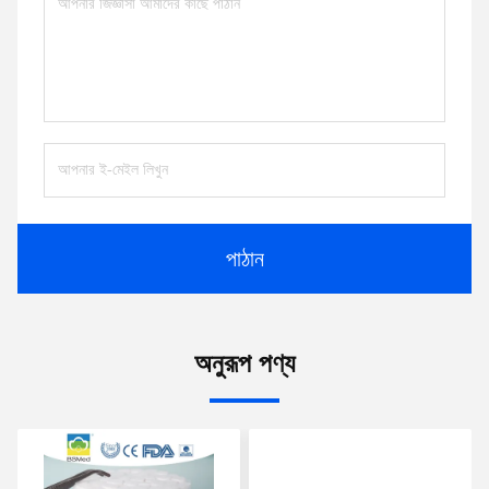
পাঠান
অনুরূপ পণ্য