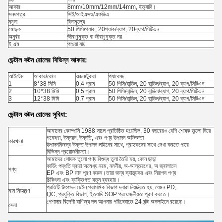
আকার
8mm/10mm/12mm/14mm, ইত্যাদি।
সনদপত্র
সিই/আইএসও/এফডিএ
নমুনা
বিনামূল্যে
মোড়ক
50 পিসি/প্যাক, 20প্যাক/ব্যাগ, 20ব্যাগ/সিটিএন
অনুর্বর
জীবাণুমুক্ত বা জীবাণুমুক্ত নয়
ই এম
পাওয়া যায়
ডেন্টাল কটন রোলের বিভিন্ন আকার:
আইটেম
আকার/রোল
ওজন/টুকরা
প্যাকেজ
1
8*38 মিমি
0.4 গ্রাম
50 পিসি/বান্ডিল, 20 বান্ডিল/ব্যাগ, 20 ব্যাগ/সিটিএন
2
10*38 মিমি
0.5 গ্রাম
50 পিসি/বান্ডিল, 20 বান্ডিল/ব্যাগ, 20 ব্যাগ/সিটিএন
3
12*38 মিমি
0.7 গ্রাম
50 পিসি/বান্ডিল, 20 বান্ডিল/ব্যাগ, 20 ব্যাগ/সিটিএন
ডেন্টাল কটন রোলের সুবিধা:
আমাদের কোম্পানি 1988 সালে প্রতিষ্ঠিত হয়েছিল, 30 বছরেরও বেশি শোষক তুলো নিয়ে
গবেষণা, উন্নয়ন, উন্নতি, এবং পণ্য উত্পাদন অভিজ্ঞতা
কারখানা
উত্পাদননিজস্ব উন্নত উত্পাদন লাইনের সাথে, গ্রাহকদের সাথে দেখা করতে পারে
বিভিন্ন প্রয়োজনীয়তা।
আমাদের শোষক তুলো পণ্য বিশুদ্ধ তুলা তৈরি হয়, কোন ছাড়া
কার্ডিং পদ্ধতি দ্বারা অমেধ্য.নরম, নমনীয়, অ-আস্তরণের, অ জ্বালাতন
পণ্য
EP এবং BP মান পূরণ করুন।তারা জন্য স্বাস্থ্যকর এবং নিরাপদ পণ্য
চিকিৎসা এবং ব্যক্তিগত যত্ন ব্যবহার।
প্রতিটি উৎপাদন চেইন প্রাসঙ্গিক বিভাগ দ্বারা নিয়ন্ত্রিত হয়, যেমন PD,
মান নিয়ন্ত্রণ
QC, প্রযুক্তি বিভাগ, ইত্যাদি SOP প্রয়োজনীয়তা পূরণ করতে।
পেশাদার বিদেশী বাণিজ্য দল আপনার পরিষেবাতে 24 ঘন্টা অনলাইনে রয়েছে।
সেবা