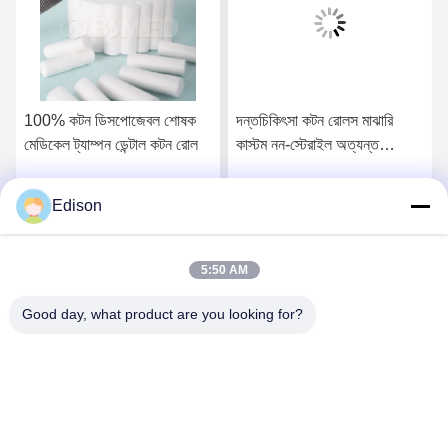
100% কটন ডিসপোজেবল শোষক
দন্তচিকিৎসা কটন রোলস মাঝারি
মেডিকেল ট্যাম্পন ডেন্টাল কটন রোল
কাস্টম নন-স্টেরাইল অত্যন্ত
শোষণকারী প্রিমিয়াম কটন মেডিকেল
ডেন্টাল গজ রোলস শোষণকারী কটন
Edison
সেরা দাম পান
সেরা দাম পান
উল রোলস ওরাল ক্লিনিকস অনুশীলন
১০*৩৮মিমি সুস্বাস্থ্য ১০০% খাঁটি
কটন রোলস
5:50 AM
Good day, what product are you looking for?
Lianyungang Baishun Medical Treatment
Articles Co.,Ltd.
sales@surgical-dressing.com