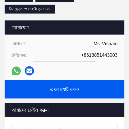
জীবাণুমুক্ত শোষণকারী তুলো রোল
যোগাযোগ
যোগাযোগ:
Ms. Visham
টেলিফোন:
+8613851443003
এখন চ্যাট করুন
আমাদের মেইল করুন