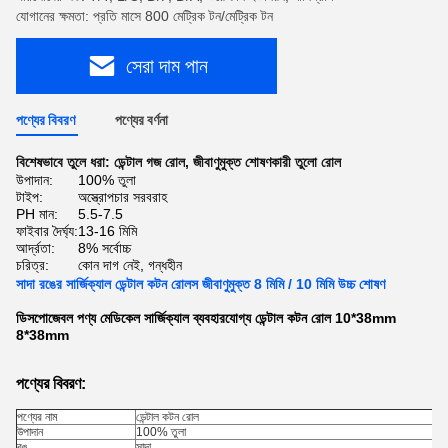
যোগানের ক্ষমতা: প্রতি মাসে 800 মেট্রিক টন/মেট্রিক টন
সেরা দাম পান
পণ্যের বিবরণ
পণ্যের বর্ণনা
বিশেষভাবে তুলে ধরা:
ডেন্টাল গজ রোল
,
জীবাণুমুক্ত শোষণকারী তুলো রোল
উপাদান:
100% তুলা
টাইপ:
অস্ত্রোপচার সরবরাহ
PH মান:
5.5-7.5
ফাইবার দৈর্ঘ্য:
13-16 মিমি
আর্দ্রতা:
8% সর্বোচ্চ
চরিত্র:
কোন দাগ নেই, গন্ধহীন
সাদা রঙের সার্জিক্যাল ডেন্টাল কটন রোলস জীবাণুমুক্ত 8 মিমি / 10 মিমি উচ্চ শোষণ
ডিসপোজেবল পণ্য মেডিকেল সার্জিক্যাল ব্যবহারযোগ্য ডেন্টাল কটন রোল 10*38mm
8*38mm
পণ্যের বিবরণ:
পণ্যের নাম
ডেন্টাল কটন রোল
উপাদান
100% তুলা
রঙ
সাদা