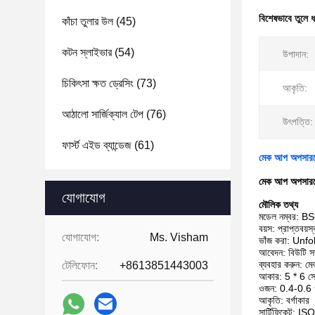
বিশেষভাবে তুলে 
কাঁচা তুলার উল
(45)
কটন স্লাইভার
(54)
উপাদান:
চিকিৎসা ক্ষত ড্রেসিং
(73)
আকৃতি:
আঠালো সার্জিক্যাল টেপ
(76)
উৎপত্তি:
ফার্স্ট এইড ব্যান্ডেজ
(61)
মেক আপ অপসারণে
মেক আপ অপসারণে
যোগাযোগ
মৌলিক তথ্য
মডেল নম্বর: 
বয়স: প্রাপ্তবয়স
যোগাযোগ:
Ms. Visham
ভাঁজ করা: Unf
আবেদন: বিউটি স
ব্যবহার করুন: ম
টেলিফোন:
+8613851443003
আকার: 5 * 6 সে
ওজন: 0.4-0.6 গ
আকৃতি: বর্গাকার
সার্টিফিকেট: