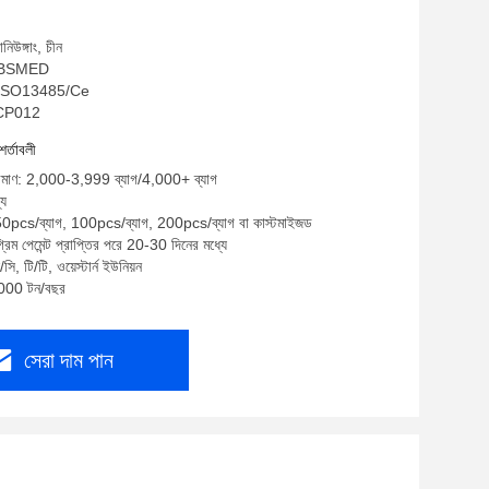
নিউঙ্গাং, চীন
ম: BSMED
A, ISO13485/Ce
SCP012
শর্তাবলী
পরিমাণ: 2,000-3,999 ব্যাগ/4,000+ ব্যাগ
্য
 50pcs/ব্যাগ, 100pcs/ব্যাগ, 200pcs/ব্যাগ বা কাস্টমাইজড
রিম পেমেন্ট প্রাপ্তির পরে 20-30 দিনের মধ্যে
ি, টি/টি, ওয়েস্টার্ন ইউনিয়ন
5000 টন/বছর
সেরা দাম পান