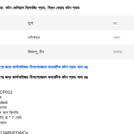
ধরা:
কটন ফেসিয়াল ক্লিনজিং প্যাড
,
স্কিন কেয়ার কটন প্যাড
তুলা
রঙ:
বর্গক্ষেত্র
ওজন:
জিয়াংসু, চীন
আকার:
র জন্য কাস্টমাইজড ডিসপোজেবল কসমেটিক কটন প্যাড সাদা রঙ
র জন্য কাস্টমাইজড ডিসপোজেবল কসমেটিক কটন প্যাড সাদা রঙ
BSCP012
্ক
olded
ালোম
েক আপ ক্লিনিং
মি; 6 * 7 সেমি
্রাম
 ISO13485/FDA/Ce