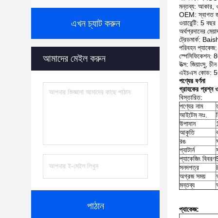
মন্তব্য: আকার,
OEM: স্বাগত জ
এখন চ্যাট করুন
ওয়ারেন্টি: 5 বছর
অর্থপ্রদানের মে
ট্রেডমার্ক: Bai
পরিবহন প্যাকেজ: 
স্পেসিফিকেশন: 8
আমাদের মেইল করুন
উত্স: জিয়াংসু, চীন
এইচএস কোড: 
পণ্যের বর্ণনা
গ্রাহকের প্রশ্ন
বিস্তারিত:
পণ্যের নাম
আইটেম নংঃ.
উপাদান
আকৃতি
রঙ
প্যাটার্ন
প্যাকেজিং বিবরণ
সনদপত্র
অগ্রজ সময়
মন্তব্য
পাঠান
প্যাকেজ: