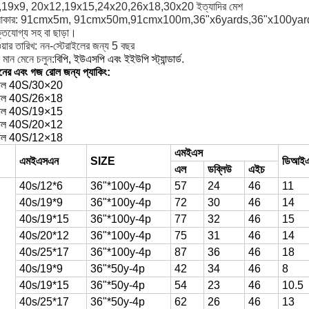
,19x9, 20x12,19x15,24x20,26x18,30x20 ইত্যাদির মেশ
 আকার: 91cmx5m, 91cmx50m,91cmx100m,36"x6yards,36"x100yards
ক্তযোগ্য সহ বা ছাড়া।
য়ার তারিখ: নন-স্টেরাইলের জন্য 5 বছর
 মান মেনে চলুন:
বিপি, ইউএসপি এবং ইইউপি স্ট্যান্ডার্ড
.
নের এবং গজ রোল জন্য প্যাকিং:
রোল 40S/30×20
রোল 40S/26×18
রোল 40S/19×15
রোল 40S/20×12
রোল 40S/12×18
এমইএস
এমইএসএন
SIZE
ডিআই
এল
ডব্লিউ
এইচ
40s/12*6
36"*100y-4p
57
24
46
11
40s/19*9
36"*100y-4p
72
30
46
14
40s/19*15
36"*100y-4p
77
32
46
15
40s/20*12
36"*100y-4p
75
31
46
14
40s/25*17
36"*100y-4p
87
36
46
18
40s/19*9
36"*50y-4p
42
34
46
8
40s/19*15
36"*50y-4p
54
23
46
10.5
40s/25*17
36"*50y-4p
62
26
46
13