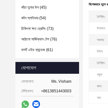
বিশেষভাবে তুলে 
কাঁচা তুলার উল
(45)
বৈশিষ্ট্য:
কটন স্লাইভার
(54)
উপাদান:
চিকিৎসা ক্ষত ড্রেসিং
(73)
আঠালো সার্জিক্যাল টেপ
(76)
আকার:
ফার্স্ট এইড ব্যান্ডেজ
(61)
টাইপ:
বৈশিষ্ট্য:
যোগাযোগ
নমুনা:
যোগাযোগ:
Ms. Visham
জাল:
টেলিফোন:
+8613851443003
নাম: