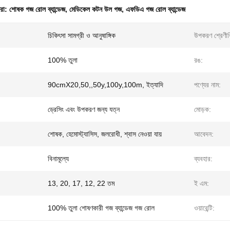
ধরা:
শোষক গজ রোল ব্যান্ডেজ
,
মেডিকেল কটন উল গজ
,
এফডিএ গজ রোল ব্যান্ডেজ
চিকিৎসা সামগ্রী ও আনুষাঙ্গিক
উপকরণ শ্রেণীব
100% তুলা
রঙ:
90cmX20,50,,50y,100y,100m, ইত্যাদি
পণ্যের নাম:
ড্রেসিং এবং উপকরণ জন্য যত্ন
মোড়ক:
শোষক, হেমোস্ট্যাসিস, জলরোধী, শ্বাস নেওয়া যায়
আবেদন:
বিনামূল্যে
ব্যবহার:
13, 20, 17, 12, 22 তম
ই এম:
100% তুলা শোষণকারী গজ ব্যান্ডেজ গজ রোল
ওয়ারেন্টি: