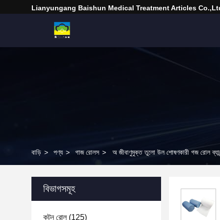
Lianyungang Baishun Medical Treatment Articles Co.,Lt
বাড়ি
>
পণ্য
>
গাজ রোলস
>
অ জীবাণুমুক্ত তুলো উল শোষণকারী গজ রোল ব্যান
বিভাগসমূহ
কটন রোল
(125)