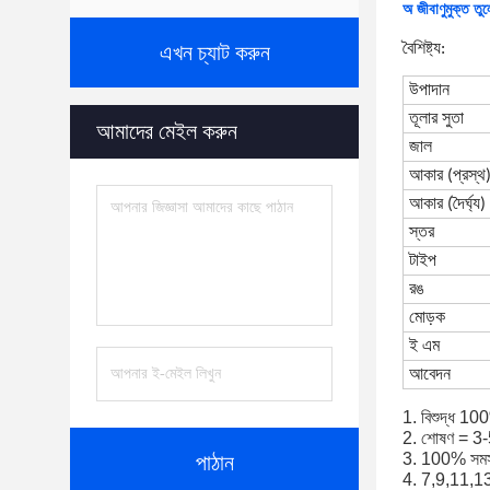
অ জীবাণুমুক্ত ত
এখন চ্যাট করুন
বৈশিষ্ট্য:
উপাদান
তূলার সুতা
আমাদের মেইল করুন
জাল
আকার (প্রস্থ
আকার (দৈর্ঘ্য)
স্তর
টাইপ
রঙ
মোড়ক
ই এম
আবেদন
1. বিশুদ্ধ 100
2. শোষণ = 3-
3. 100% সমস্ত
পাঠান
4. 7,9,11,1