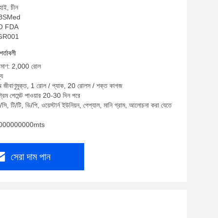
হাই, চীন
ম: BSMed
ISO FDA
BSGR001
শর্তাবলী
পরিমাণ: 2,000 রোল
্য
অ জীবাণুমুক্ত, 1 রোল / প্যাক, 20 রোলস / শক্ত কাগজ
্রিম পেমেন্ট পাওয়ার 20-30 দিন পরে
সি, টি/টি, ডি/পি, ওয়েস্টার্ন ইউনিয়ন, পেপ্যাল, মানি গ্রাম, আলোচনা করা যেতে
: 1000000000mts
সেরা দাম পান