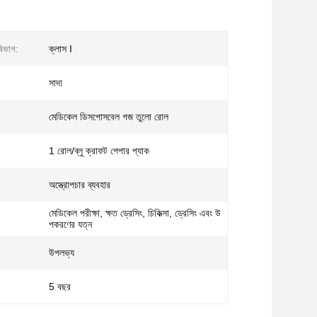
িভাগ:
ক্লাস I
সাদা
মেডিকেল ডিসপোসবেল গজ তুলো রোল
1 রোল/ব্লু ক্রাফট পেপার প্যাক
অস্ত্রোপচার ব্যবহার
মেডিকেল পরীক্ষা, ক্ষত ড্রেসিং, চিকিত্সা, ড্রেসিং এবং উ
পকরণের যত্ন
উপলভ্য
5 বছর