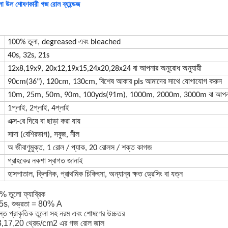
ুলো উল শোষণকারী গজ রোল ব্যান্ডেজ
100% তুলা, degreased এবং bleached
40s, 32s, 21s
12x8,19x9, 20x12,19x15,24x20,28x24 বা আপনার অনুরোধ অনুযায়ী
)
90cm(36"), 120cm, 130cm, বিশেষ আকার pls আমাদের সাথে যোগাযোগ করুন
10m, 25m, 50m, 90m, 100yds(91m), 1000m, 2000m, 3000m বা আপনার 
1প্লাই, 2প্লাই, 4প্লাই
এক্স-রে দিয়ে বা ছাড়া করা যায়
সাদা (বেশিরভাগ), সবুজ, নীল
অ জীবাণুমুক্ত, 1 রোল / প্যাক, 20 রোলস / শক্ত কাগজ
গ্রাহকের নকশা স্বাগত জানাই
হাসপাতাল, ক্লিনিক, প্রাথমিক চিকিৎসা, অন্যান্য ক্ষত ড্রেসিং বা যত্ন
% তুলো ফ্যাব্রিক
5s, শুভ্রতা = 80% A
 প্রাকৃতিক তুলো সহ নরম এবং শোষণের উচ্চতর
3,17,20 থ্রেড/cm2 এর গজ রোল জাল