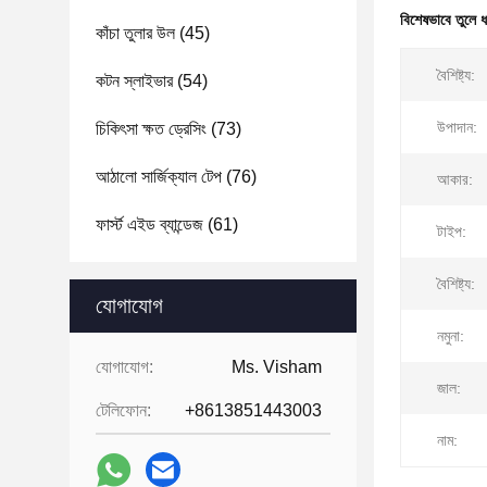
বিশেষভাবে তুলে 
কাঁচা তুলার উল
(45)
বৈশিষ্ট্য:
কটন স্লাইভার
(54)
উপাদান:
চিকিৎসা ক্ষত ড্রেসিং
(73)
আঠালো সার্জিক্যাল টেপ
(76)
আকার:
ফার্স্ট এইড ব্যান্ডেজ
(61)
টাইপ:
বৈশিষ্ট্য:
যোগাযোগ
নমুনা:
যোগাযোগ:
Ms. Visham
জাল:
টেলিফোন:
+8613851443003
নাম: