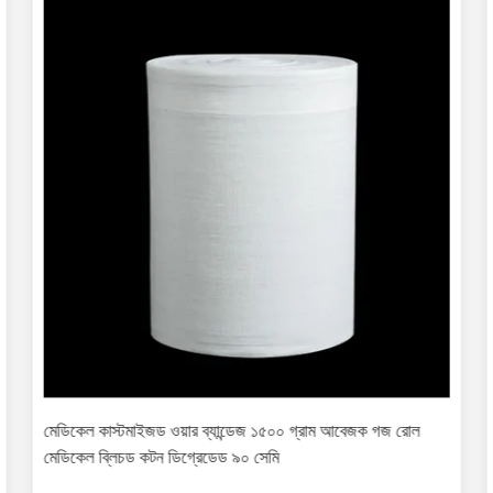
মেডিকেল কাস্টমাইজড ওয়ার ব্যান্ডেজ ১৫০০ গ্রাম আবেজক গজ রোল
মেডিকেল ব্লিচড কটন ডিগ্রেডেড ৯০ সেমি