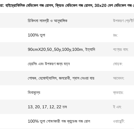
ধরা:
হাইড্রোফিলিক মেডিকেল গজ রোলস
,
ব্লিচড মেডিকেল গজ রোলস
,
30x20 মেশ মেডিকেল গজ 
চিকিৎসা সামগ্রী ও আনুষাঙ্গিক
উপকরণ শ্রেণীব
100% তুলা
রঙ:
90cmX20,50,,50y,100y,100m, ইত্যাদি
পণ্যের নাম:
ড্রেসিং এবং উপকরণ জন্য যত্ন
মোড়ক:
শোষক, হেমোস্ট্যাসিস, জলরোধী, শ্বাস নেওয়া যায়
আবেদন:
বিনামূল্যে
ব্যবহার:
13, 20, 17, 12, 22 তম
ই এম:
100% তুলা শোষণকারী গজ ব্যান্ডেজ গজ রোল
ওয়ারেন্টি: