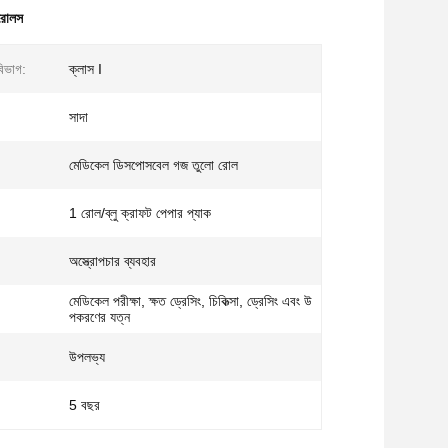
রোলস
িভাগ:
ক্লাস I
সাদা
মেডিকেল ডিসপোসবেল গজ তুলো রোল
1 রোল/ব্লু ক্রাফট পেপার প্যাক
অস্ত্রোপচার ব্যবহার
মেডিকেল পরীক্ষা, ক্ষত ড্রেসিং, চিকিত্সা, ড্রেসিং এবং উ
পকরণের যত্ন
উপলভ্য
5 বছর