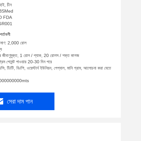
হাই, চীন
ম: BSMed
ISO FDA
BSGR001
শর্তাবলী
পরিমাণ: 2,000 রোল
্য
অ জীবাণুমুক্ত, 1 রোল / প্যাক, 20 রোলস / শক্ত কাগজ
্রিম পেমেন্ট পাওয়ার 20-30 দিন পরে
সি, টি/টি, ডি/পি, ওয়েস্টার্ন ইউনিয়ন, পেপ্যাল, মানি গ্রাম, আলোচনা করা যেতে
: 1000000000mts
সেরা দাম পান