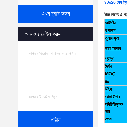
30x20 মেশ ব্লি
এখন চ্যাট করুন
উচ্চ মানের 4 
আইটেম
উপাদান
আমাদের মেইল করুন
তূলার সুতা
জাল আকার
প্রস্থ
দৈর্ঘ্য
MOQ
রঙ
টাইপ
বোনা উপায়
পরিচিতিমুলক
নাম
স্তর
পাঠান