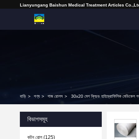
Lianyungang Baishun Medical Treatment Articles Co.,Lt
বাড়ি
>
পণ্য
>
গাজ রোলস
>
30x20 মেশ ব্লিচড হাইড্রোফিলিক মেডিকেল 
বিভাগসমূহ
কটন রোল
(125)