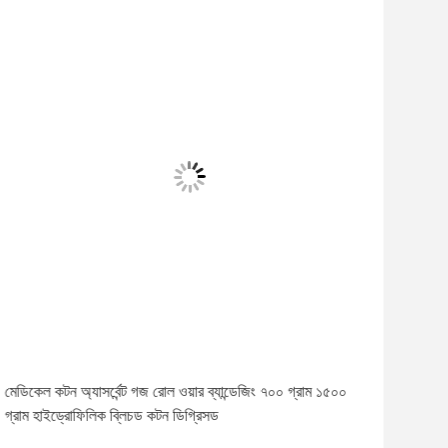
ভিড
মেডিকেল কটন অ্যাসর্বেন্ট গজ রোল ওয়ার ব্যান্ডেজিং ৭০০ গ্রাম ১৫০০
১০০%
গ্রাম হাইড্রোফিলিক ব্লিচড কটন ডিগ্রিসড
জন্য