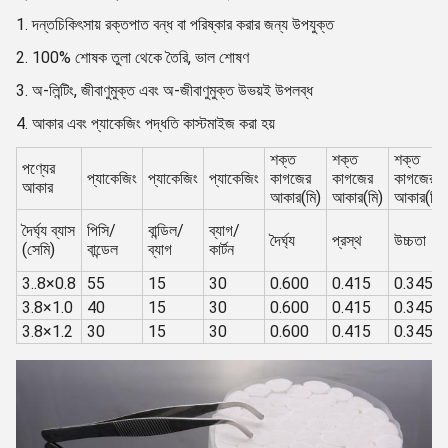
1. দন্তচিকিৎসায় রক্তপাত বন্ধ বা পরিষ্কার করার জন্য উপযুক্ত
2. 100% শোষক তুলা থেকে তৈরি, ভাল শোষণ
3. অ-লিন্টিং, জীবাণুমুক্ত এবং অ-জীবাণুমুক্ত উভয়ই উপলব্ধ
4. আকার এবং প্যাকেজিং পদ্ধতি কাস্টমাইজ করা হয়
শক্ত
শক্ত
শক্ত
পণ্যের
প্যাকেজিং
প্যাকেজিং
প্যাকেজিং
কাগজের
কাগজের
কাগজের
আকার
আকার(মি)
আকার(মি)
আকার(মি)
দৈর্ঘ্য ব্যাস
পিসি/
বান্ডিল/
ব্যাগ/
দৈর্ঘ্য
প্রস্থ
উচ্চতা
(সেমি)
বান্ডেল
ব্যাগ
কার্টন
3..8×0.8
55
15
30
0.600
0.415
0.345
3.8×1.0
40
15
30
0.600
0.415
0.345
3.8×1.2
30
15
30
0.600
0.415
0.345