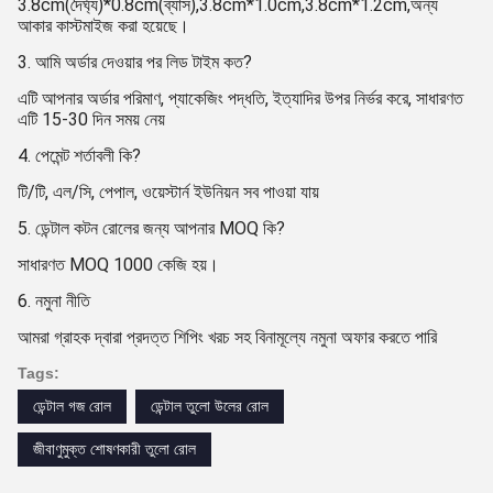
3.8cm(দৈর্ঘ্য)*0.8cm(ব্যাস),3.8cm*1.0cm,3.8cm*1.2cm,অন্য
আকার কাস্টমাইজ করা হয়েছে।
3. আমি অর্ডার দেওয়ার পর লিড টাইম কত?
এটি আপনার অর্ডার পরিমাণ, প্যাকেজিং পদ্ধতি, ইত্যাদির উপর নির্ভর করে, সাধারণত
এটি 15-30 দিন সময় নেয়
4. পেমেন্ট শর্তাবলী কি?
টি/টি, এল/সি, পেপাল, ওয়েস্টার্ন ইউনিয়ন সব পাওয়া যায়
5. ডেন্টাল কটন রোলের জন্য আপনার MOQ কি?
সাধারণত MOQ 1000 কেজি হয়।
6. নমুনা নীতি
আমরা গ্রাহক দ্বারা প্রদত্ত শিপিং খরচ সহ বিনামূল্যে নমুনা অফার করতে পারি
Tags:
ডেন্টাল গজ রোল
ডেন্টাল তুলো উলের রোল
জীবাণুমুক্ত শোষণকারী তুলো রোল