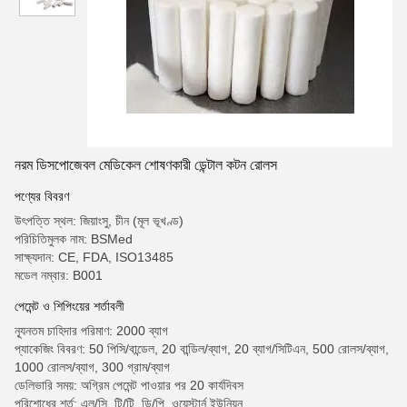
নরম ডিসপোজেবল মেডিকেল শোষণকারী ডেন্টাল কটন রোলস
পণ্যের বিবরণ
উৎপত্তি স্থল: জিয়াংসু, চীন (মূল ভূখণ্ড)
পরিচিতিমুলক নাম: BSMed
সাক্ষ্যদান: CE, FDA, ISO13485
মডেল নম্বার: B001
পেমেন্ট ও শিপিংয়ের শর্তাবলী
ন্যূনতম চাহিদার পরিমাণ: 2000 ব্যাগ
প্যাকেজিং বিবরণ: 50 পিসি/বান্ডেল, 20 বান্ডিল/ব্যাগ, 20 ব্যাগ/সিটিএন, 500 রোলস/ব্যাগ,
1000 রোলস/ব্যাগ, 300 গ্রাম/ব্যাগ
ডেলিভারি সময়: অগ্রিম পেমেন্ট পাওয়ার পর 20 কার্যদিবস
পরিশোধের শর্ত: এল/সি, টি/টি, ডি/পি, ওয়েস্টার্ন ইউনিয়ন