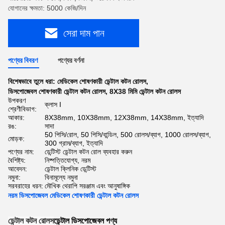
যোগানের ক্ষমতা: 5000 কেজি/দিন
সেরা দাম পান
পণ্যের বিবরণ
পণ্যের বর্ণনা
বিশেষভাবে তুলে ধরা:
মেডিকেল শোষণকারী ডেন্টাল কটন রোলস
,
ডিসপোজেবল শোষণকারী ডেন্টাল কটন রোলস
,
8X38 মিমি ডেন্টাল কটন রোলস
উপকরণ
ক্লাস I
শ্রেণীবিভাগ:
আকার:
8X38mm, 10X38mm, 12X38mm, 14X38mm, ইত্যাদি
রঙ:
সাদা
50 পিসি/রোল, 50 পিসি/বান্ডিল, 500 রোলস/ব্যাগ, 1000 রোলস/ব্যাগ,
মোড়ক:
300 গ্রাম/ব্যাগ, ইত্যাদি
পণ্যের নাম:
ডেন্টিস্ট ডেন্টাল কটন রোল ব্যবহার করুন
বৈশিষ্ট্য:
নিষ্পত্তিযোগ্য, নরম
আবেদন:
ডেন্টাল ক্লিনিক ডেন্টিস্ট
নমুনা:
বিনামূল্যে নমুনা
সরবরাহের ধরন:
মৌখিক থেরাপি সরঞ্জাম এবং আনুষাঙ্গিক
নরম ডিসপোজেবল মেডিকেল শোষণকারী ডেন্টাল কটন রোলস
ডেন্টাল কটন রোলস
ডেন্টাল ডিসপোজেবল পণ্য