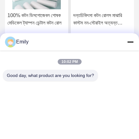
100% কটন ডিসপোজেবল শোষক
দন্তচিকিৎসা কটন রোলস মাঝারি
মেডিকেল ট্যাম্পন ডেন্টাল কটন রোল
কাস্টম নন-স্টেরাইল অত্যন্ত
শোষণকারী প্রিমিয়াম কটন মেডিকেল
ডেন্টাল গজ রোলস শোষণকারী কটন
Emily
সেরা দাম পান
সেরা দাম পান
উল রোলস ওরাল ক্লিনিকস অনুশীলন
১০*৩৮মিমি সুস্বাস্থ্য ১০০% খাঁটি
কটন রোলস
10:02 PM
Good day, what product are you looking for?
Lianyungang Baishun Medical Treatment
Articles Co.,Ltd.
sales@surgical-dressing.com
86--13851443003
নং ৬১৭ বাইলু টাউন, গুয়ানান দেশ, লিয়ানুয়াংগান সিটি, চীন।