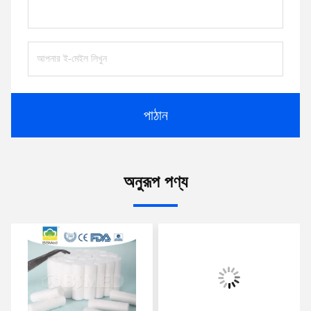
পাঠান
অনুরূপ পণ্য