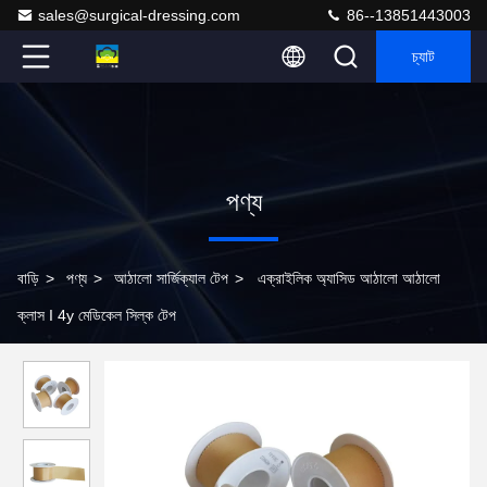
sales@surgical-dressing.com
86--13851443003
চ্যাট
পণ্য
বাড়ি
>
পণ্য
>
আঠালো সার্জিক্যাল টেপ
>
এক্রাইলিক অ্যাসিড আঠালো আঠালো
ক্লাস I 4y মেডিকেল সিল্ক টেপ