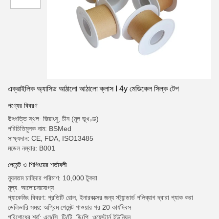
এক্রাইলিক অ্যাসিড আঠালো আঠালো ক্লাস I 4y মেডিকেল সিল্ক টেপ
পণ্যের বিবরণ
উৎপত্তি স্থল: জিয়াংসু, চীন (মূল ভূখণ্ড)
পরিচিতিমুলক নাম: BSMed
সাক্ষ্যদান: CE, FDA, ISO13485
মডেল নম্বার: B001
পেমেন্ট ও শিপিংয়ের শর্তাবলী
ন্যূনতম চাহিদার পরিমাণ: 10,000 টুকরা
মূল্য: আলোচনাযোগ্য
প্যাকেজিং বিবরণ: প্রতিটি রোল, ইনারবক্সের জন্য স্ট্যান্ডার্ড পলিব্যাগ দ্বারা প্যাক করা
ডেলিভারি সময়: অগ্রিম পেমেন্ট পাওয়ার পর 20 কার্যদিবস
পরিশোধের শর্ত: এল/সি, টি/টি, ডি/পি, ওয়েস্টার্ন ইউনিয়ন