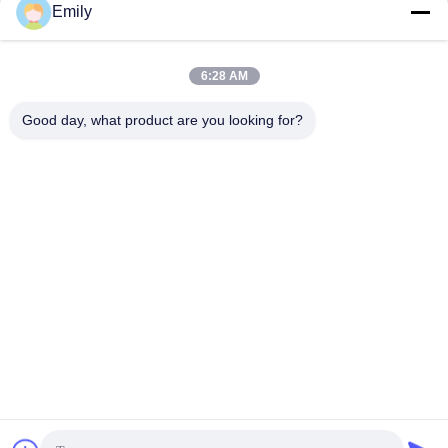
Emily
সেরা দাম পান
সেরা দাম পান
Construction Projects
Not Waterproof
6:28 AM
Good day, what product are you looking for?
Lianyungang Baishun Medical Treatment
Articles Co.,Ltd.
sales@surgical-dressing.com
86--13851443003
নং ৬১৭ বাইলু টাউন, গুয়ানান দেশ, লিয়ানুয়াংগান সিটি, চীন।
চীন ভালো মানের কটন রোল সরবরাহকারী। কপিরাইট © 2018-2026
Lianyungang Baishun Medical Treatment Articles Co.,Ltd.