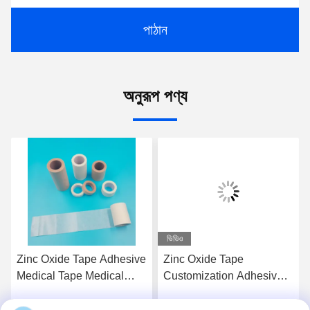
পাঠান
অনুরূপ পণ্য
ভিডিও
Zinc Oxide Tape Adhesive
Zinc Oxide Tape
Medical Tape Medical
Customization Adhesive
Plaster Breathable Plaster
Surgical Tape Class I
The Perfect Solution for
Instrument Classification