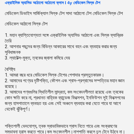
এক্রাইলিক অ্যাসিড আঠালো আঠালো ক্লাস I 4y মেডিকেল সিল্ক টেপ
মেডিকেল ডিভাইস সার্জিক্যাল সিল্ক টেপ সাদা আঠালো টেপ মেডিকেল সিল্ক টেপ
মেডিকেল আঠালো সিল্ক টেপ
1. মহান ব্যাপ্তিযোগ্যতা সঙ্গে এক্রাইলিক অ্যাসিড আঠালো এবং সিল্ক ফ্যাব্রিক
তৈরি
2. আপনার পছন্দের জন্য বিভিন্ন আকারের সাথে বহন এবং ব্যবহার করার জন্য
সুবিধাজনক
3. ল্যাটেক্স-মুক্ত, ত্বকের জ্বালা কমিয়ে দেয়
বৈশিষ্ট্য
1. আমরা বছর ধরে মেডিকেল সিল্ক টেপের পেশাদার প্রস্তুতকারক।
2. আমাদের পণ্যের দৃষ্টিশক্তি, কৌশল এবং শ্বাস-প্রশ্বাসের সম্পত্তির মহান জ্ঞান
রয়েছে।
3. আমাদের পণ্যগুলির স্থিতিশীল সান্দ্রতা, কম সংবেদনশীলতা রয়েছে এবং ত্বকের
কোন ক্ষতি করে না, প্রধানত বাহ্যিক ব্যান্ডেজ ফিক্সেশন, ইনফিউশন সুই ফিক্সেশনের
জন্য হাসপাতালে ব্যবহৃত হয় এবং সেই অঞ্চলে ব্যবহার করা যেতে পারে যা আগে
থেকেই ঝুঁকিপূর্ণ।
শক্তিশালী ভেদযোগ্য, ত্বক স্বাভাবিকভাবে শ্বাস নিতে পারে এবং সংক্রমণের
সম্ভাবনা হ্রাস করতে পারে।কম সংবেদনশীল।নাশপাতি করলে চুল টেনে উঠবে না।