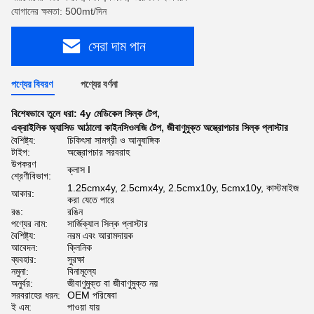
যোগানের ক্ষমতা: 500mt/দিন
সেরা দাম পান
পণ্যের বিবরণ
পণ্যের বর্ণনা
বিশেষভাবে তুলে ধরা:
4y মেডিকেল সিল্ক টেপ
,
এক্রাইলিক অ্যাসিড আঠালো কাইনসিওলজি টেপ
,
জীবাণুমুক্ত অস্ত্রোপচার সিল্ক প্লাস্টার
বৈশিষ্ট্য:
চিকিৎসা সামগ্রী ও আনুষাঙ্গিক
টাইপ:
অস্ত্রোপচার সরবরাহ
উপকরণ
ক্লাস I
শ্রেণীবিভাগ:
1.25cmx4y, 2.5cmx4y, 2.5cmx10y, 5cmx10y, কাস্টমাইজ
আকার:
করা যেতে পারে
রঙ:
রঙিন
পণ্যের নাম:
সার্জিক্যাল সিল্ক প্লাস্টার
বৈশিষ্ট্য:
নরম এবং আরামদায়ক
আবেদন:
ক্লিনিক
ব্যবহার:
সুরক্ষা
নমুনা:
বিনামূল্যে
অনুর্বর:
জীবাণুমুক্ত বা জীবাণুমুক্ত নয়
সরবরাহের ধরন:
OEM পরিষেবা
ই এম:
পাওয়া যায়