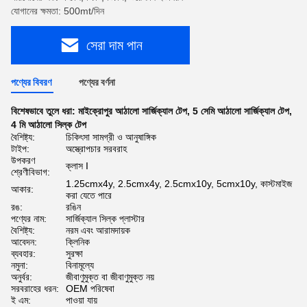
যোগানের ক্ষমতা: 500mt/দিন
সেরা দাম পান
পণ্যের বিবরণ
পণ্যের বর্ণনা
বিশেষভাবে তুলে ধরা:
মাইক্রোপুর আঠালো সার্জিক্যাল টেপ
,
5 সেমি আঠালো সার্জিক্যাল টেপ
,
4 মি আঠালো সিল্ক টেপ
বৈশিষ্ট্য:
চিকিৎসা সামগ্রী ও আনুষাঙ্গিক
টাইপ:
অস্ত্রোপচার সরবরাহ
উপকরণ
ক্লাস I
শ্রেণীবিভাগ:
1.25cmx4y, 2.5cmx4y, 2.5cmx10y, 5cmx10y, কাস্টমাইজ
আকার:
করা যেতে পারে
রঙ:
রঙিন
পণ্যের নাম:
সার্জিক্যাল সিল্ক প্লাস্টার
বৈশিষ্ট্য:
নরম এবং আরামদায়ক
আবেদন:
ক্লিনিক
ব্যবহার:
সুরক্ষা
নমুনা:
বিনামূল্যে
অনুর্বর:
জীবাণুমুক্ত বা জীবাণুমুক্ত নয়
সরবরাহের ধরন:
OEM পরিষেবা
ই এম:
পাওয়া যায়