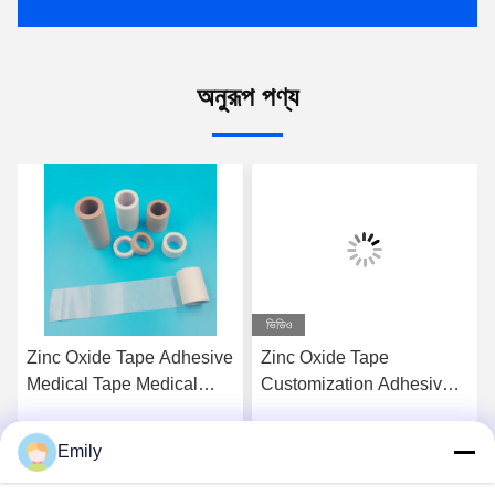
অনুরূপ পণ্য
ভিডিও
Zinc Oxide Tape Adhesive
Zinc Oxide Tape
Medical Tape Medical
Customization Adhesive
Plaster Breathable Plaster
Surgical Tape Class I
The Perfect Solution for
Instrument Classification
Emily
সেরা দাম পান
সেরা দাম পান
Construction Projects
Not Waterproof