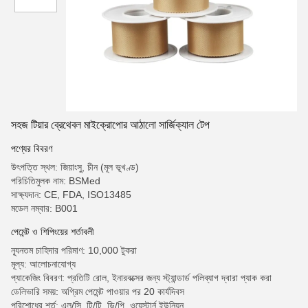
সহজ টিয়ার ব্রেথেবল মাইক্রোপোর আঠালো সার্জিক্যাল টেপ
পণ্যের বিবরণ
উৎপত্তি স্থল: জিয়াংসু, চীন (মূল ভূখণ্ড)
পরিচিতিমুলক নাম: BSMed
সাক্ষ্যদান: CE, FDA, ISO13485
মডেল নম্বার: B001
পেমেন্ট ও শিপিংয়ের শর্তাবলী
ন্যূনতম চাহিদার পরিমাণ: 10,000 টুকরা
মূল্য: আলোচনাযোগ্য
প্যাকেজিং বিবরণ: প্রতিটি রোল, ইনারবক্সের জন্য স্ট্যান্ডার্ড পলিব্যাগ দ্বারা প্যাক করা
ডেলিভারি সময়: অগ্রিম পেমেন্ট পাওয়ার পর 20 কার্যদিবস
পরিশোধের শর্ত: এল/সি, টি/টি, ডি/পি, ওয়েস্টার্ন ইউনিয়ন