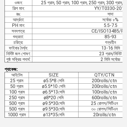
ওজন:
25 গ্রাম, 50 গ্রাম, 100 গ্রাম, 250 গ্রাম, 300 গ্রাম, 
শিল্প মান:
YY/T0330-2015
রঙ:
সাদা
আর্দ্রতা:
সর্বোচ্চ ৮%
PH মান:
5.5-7.5
সনদপত্র:
CE/ISO13485/FD
শুভ্রতা:
85-93
চরিত্র:
গন্ধহীন
ফাইবার দৈর্ঘ্য:
13-16 মিমি
নির্দিষ্ট জল শোষণ:
23 গ্রাম/মিনিট
পৃষ্ঠ সক্রিয় পদার্থ:
2 মিমি সর্বোচ্চ
প্যাকেজ:
আইটেম
SIZE
QTY/CTN
25 গ্রাম
ø5.5*8 সেমি
200rolls/ctn
50 গ্রাম
ø5.5*10 সেমি
200rolls/ctn
100 গ্রাম
ø6.5*13সেমি
100rolls/ctn
250 গ্রাম
ø8*20 সেমি
600rolls/ctn
500 গ্রাম
ø9.5*30সেমি
25 রোলস/সিটিএন
500 গ্রাম
ø9.5*30সেমি
৩০ রোলস/সিটিএন
1000 গ্রাম
ø13*35সেমি
20rolls/ctn