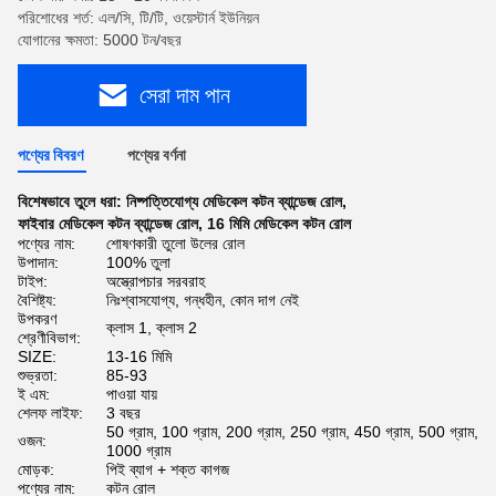
পরিশোধের শর্ত: এল/সি, টি/টি, ওয়েস্টার্ন ইউনিয়ন
যোগানের ক্ষমতা: 5000 টন/বছর
সেরা দাম পান
পণ্যের বিবরণ
পণ্যের বর্ণনা
বিশেষভাবে তুলে ধরা:
নিষ্পত্তিযোগ্য মেডিকেল কটন ব্যান্ডেজ রোল
,
ফাইবার মেডিকেল কটন ব্যান্ডেজ রোল
,
16 মিমি মেডিকেল কটন রোল
পণ্যের নাম:
শোষণকারী তুলো উলের রোল
উপাদান:
100% তুলা
টাইপ:
অস্ত্রোপচার সরবরাহ
বৈশিষ্ট্য:
নিঃশ্বাসযোগ্য, গন্ধহীন, কোন দাগ নেই
উপকরণ
ক্লাস 1, ক্লাস 2
শ্রেণীবিভাগ:
SIZE:
13-16 মিমি
শুভ্রতা:
85-93
ই এম:
পাওয়া যায়
শেলফ লাইফ:
3 বছর
50 গ্রাম, 100 গ্রাম, 200 গ্রাম, 250 গ্রাম, 450 গ্রাম, 500 গ্রাম,
ওজন:
1000 গ্রাম
মোড়ক:
পিই ব্যাগ + শক্ত কাগজ
পণ্যের নাম:
কটন রোল