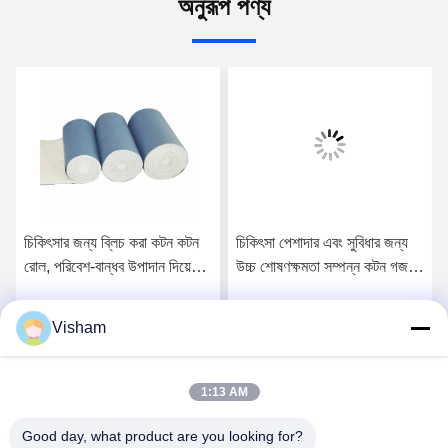
অনুরূপ পণ্য
চিকিৎসার জন্য ব্লিচ করা কটন কটন
চিকিৎসা পেশাদার এবং সুবিধার জন্য
রোল, পরিবেশ-বান্ধব উপাদান দিয়ে
উচ্চ শোষণক্ষমতা সম্পন্ন কটন গজ
তৈরি
রোল
Visham
সেরা দাম পান
সেরা দাম পান
1:13 AM
Good day, what product are you looking for?