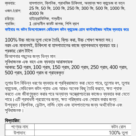
ব্যবহার:
হাসপাতাল, ক্লিনিক, প্রাথমিক চিকিৎসা, অন্যান্য ক্ষত ব্যান্ডেজ বা যত্ন
25 জি, 50 জি, 100 জি, 250 জি, 300 জি, 500 জি, 1000 জি,
ওজন /রোল:
4000 জি
চরিত্র:
হাইড্রোফিলিক, গন্ধহীন
প্যাকিং:
1 রোল/নীল কার্ফট কাগজ, পিপি ব্যাগ
ফাইবার লং কটন ডিসপোজেবল মেডিকেল কটন ব্যান্ডেজ রোল কাস্টমাইজড সাইজ ব্যবহার করে
100% উচ্চ মানের তুলা থেকে তৈরি, ব্লিচ করা, উচ্চ শোষণ ক্ষমতা সহ।
নরম এবং মানানসই, চিকিৎসা বা হাসপাতালের কাজে ব্যাপকভাবে ব্যবহৃত হয়।
প্রকার: রোল টাইপ
ডি
আপনার পছন্দের জন্য ভিন্ন মান
সুবিধাজনক এবং বহন এবং ব্যবহার আরামদায়ক
আকার: 50 গ্রাম, 100 গ্রাম, 150 গ্রাম, 200 গ্রাম, 250 গ্রাম, 400 গ্রাম,
500 গ্রাম, 1000 গ্রাম বা গ্রাহককৃত
তুলার উল বিভিন্ন ধরণের ব্যবহার বা প্রক্রিয়াজাত করা যেতে পারে, তুলোর বল, তুলার
ব্যান্ডেজ, মেডিকেল কটন প্যাড এবং আরও অনেক কিছু তৈরি করতে, ক্ষত প্যাক
করতে এবং জীবাণুমুক্ত করার পরে অন্যান্য অস্ত্রোপচারের কাজেও ব্যবহার করা যেতে
পারে।এটি প্রসাধনী প্রয়োগের জন্য, ক্ষত পরিষ্কার এবং সোয়াব করার জন্য
উপযুক্ত।ক্লিনিক, ডেন্টাল, নার্সিং হোম এবং হাসপাতালের জন্য অর্থনৈতিক এবং
সুবিধাজনক।
বিস্তারিত:
পণ্যের নাম:
কটন রোল
উপাদান:
100% তুলা