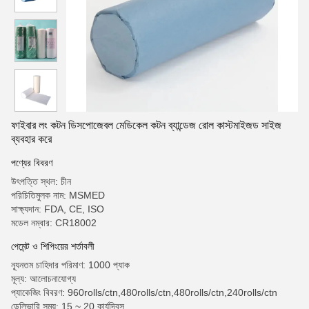
ফাইবার লং কটন ডিসপোজেবল মেডিকেল কটন ব্যান্ডেজ রোল কাস্টমাইজড সাইজ
ব্যবহার করে
পণ্যের বিবরণ
উৎপত্তি স্থল: চীন
পরিচিতিমুলক নাম: MSMED
সাক্ষ্যদান: FDA, CE, ISO
মডেল নম্বার: CR18002
পেমেন্ট ও শিপিংয়ের শর্তাবলী
ন্যূনতম চাহিদার পরিমাণ: 1000 প্যাক
মূল্য: আলোচনাযোগ্য
প্যাকেজিং বিবরণ: 960rolls/ctn,480rolls/ctn,480rolls/ctn,240rolls/ctn
ডেলিভারি সময়: 15 ~ 20 কার্যদিবস