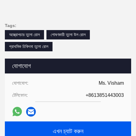
Tags:
অস্ত্রোপচার তুলো রোল
শোষণকারী তুলো উল রোল
প্রাথমিক চিকিৎসা তুলো রোল
যোগাযোগ
যোগাযোগ:
Ms. Visham
টেলিফোন:
+8613851443003
এখন চ্যাট করুন