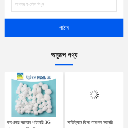
পাঠান
অনুরূপ পণ্য
কারখানার সরবরাহ পাইকারি 3G
সার্জিক্যাল ডিসপোজেবল সরাসরি