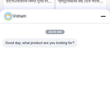
হাইপোএলার্জেনিক বিশুদ্ধ তুলার বল
প্রস্তুতকারকের কাছ থেকে পাইকারি,
নন-স্টেরাইল ডিসপোজেবল মেডিকেল
১০০% খাঁটি জৈব তুলার বল,
কটন উলসার্জিক্যাল ডিসপোজেবল
শোষণকারী, জীবাণুমুক্ত তুলার বল,
Visham
সেরা দাম পান
সেরা দাম পান
শোষণযোগ্য জীবাণুমুক্ত তুলার বল
সার্জিক্যাল ডিসপোজেবল, জীবাণুমুক্ত
সার্জিক্যাল ডিসপোজেবল জীবাণুমুক্ত
চিকিৎসা ক্ষত ড্রেসিং
মেডিকেল ক্ষত ড্রেস
10:45 AM
Good day, what product are you looking for?
Lianyungang Baishun Medical Treatment
Articles Co.,Ltd.
sales@surgical-dressing.com
86--13851443003
নং ৬১৭ বাইলু টাউন, গুয়ানান দেশ, লিয়ানুয়াংগান সিটি, চীন।