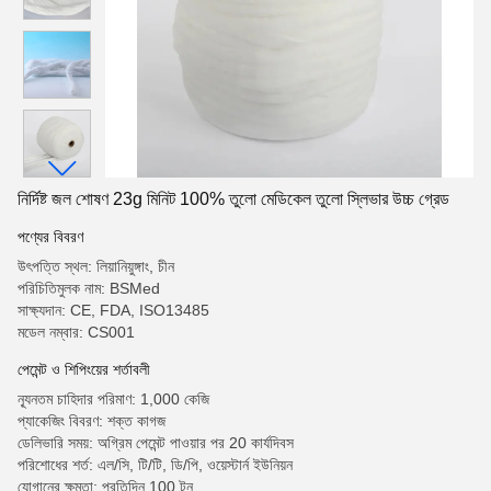
নির্দিষ্ট জল শোষণ 23g মিনিট 100% তুলো মেডিকেল তুলো স্লিভার উচ্চ গ্রেড
পণ্যের বিবরণ
উৎপত্তি স্থল: লিয়ানিয়ুঙ্গাং, চীন
পরিচিতিমুলক নাম: BSMed
সাক্ষ্যদান: CE, FDA, ISO13485
মডেল নম্বার: CS001
পেমেন্ট ও শিপিংয়ের শর্তাবলী
ন্যূনতম চাহিদার পরিমাণ: 1,000 কেজি
প্যাকেজিং বিবরণ: শক্ত কাগজ
ডেলিভারি সময়: অগ্রিম পেমেন্ট পাওয়ার পর 20 কার্যদিবস
পরিশোধের শর্ত: এল/সি, টি/টি, ডি/পি, ওয়েস্টার্ন ইউনিয়ন
যোগানের ক্ষমতা: প্রতিদিন 100 টন