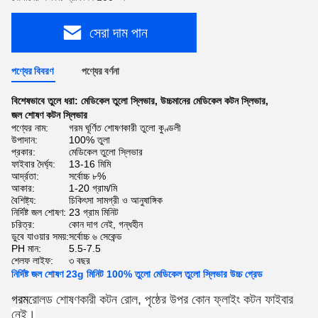
সেরা দাম পান
পণ্যের বিবরণ
পণ্যের বর্ণনা
বিশেষভাবে তুলে ধরা:
মেডিকেল তুলো স্লিভার
,
উচ্চমানের মেডিকেল কটন স্লিভার
,
জল শোষণ কটন স্লিভার
পণ্যের নাম:
গরম ঘূর্ণিত শোষণকারী তুলো কুণ্ডলী
উপাদান:
100% তুলা
প্রকার:
মেডিকেল তুলো স্লিভার
ফাইবার দৈর্ঘ্য:
13-16 মিমি
আর্দ্রতা:
সর্বোচ্চ ৮%
আকার:
1-20 গ্রাম/মি
বৈশিষ্ট্য:
চিকিৎসা সামগ্রী ও আনুষাঙ্গিক
নির্দিষ্ট জল শোষণ:
23 গ্রাম মিনিট
চরিত্র:
কোন দাগ নেই, গন্ধহীন
ডুবে যাওয়ার সময়:
সর্বোচ্চ ৬ সেকেন্ড
PH মান:
5.5-7.5
শেলফ লাইফ:
৩ বছর
নির্দিষ্ট জল শোষণ 23g মিনিট 100% তুলো মেডিকেল তুলো স্লিভার উচ্চ গ্রেড
গরম
রোলড শোষণকারী কটন রোল, পৃষ্ঠের উপর কোন ফ্লাইং কটন ফাইবার
নেই।