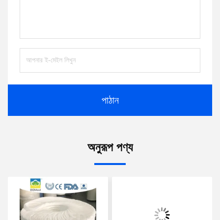
পাঠান
অনুরূপ পণ্য