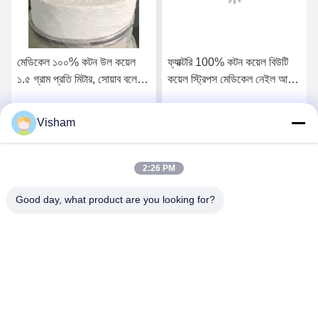
মেডিকেল ১০০% কটন উল কয়েল
ফ্যাক্টরি 100% কটন কয়েল বিউটি
১.৫ গ্রাম প্রতি মিটার, সোয়াব বলের
কয়েল স্ট্রিপস মেডিকেল নেইল আর্ট
জন্য কাঁচামাল, ২০ গ্রাম সাইজ, ২৩
হেয়ার বিউটি মেকআপ অ্যাকসেসরিজ-
গ্রাম জল শোষণ ক্ষমতা, মেডিকেল
এর জন্য সেলুন-এর জন্য ব্যক্তিগত
Visham
সেরা দাম পান
সেরা দাম পান
কনজিউমেবলস, মেডিকেল কটন উল
যত্ন মেডিকেল কটন উল শোষণকারী
শোষণকারী, সার্জিক্যাল কটন উল
সার্জিক্যাল কটন উল কটন কয়েল
কয়েল
2:26 PM
Good day, what product are you looking for?
Lianyungang Baishun Medical Treatment
Articles Co.,Ltd.
sales@surgical-dressing.com
86--13851443003