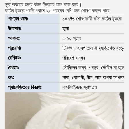
সূক্ষ্ম ত্বকের জন্য কটন স্লিভার ভাল কাজ করে।
কাঠের টুকরো প্রতি গ্রামে ২৩ গ্রামের বেশি জল শোষণ করতে পারে
পণ্যের ধরনঃ
১০০% শোষণকারী কাঁচা কাঠের টুকরো
উপাদানঃ
তুলা
আকারঃ
১-২০ গ্রাম
প্রয়োগঃ
চিকিৎসা, হাসপাতাল বা ব্যক্তিগত যত্নের
বৈশিষ্ট্যঃ
পরিবেশ বান্ধব
বৈধতাঃ
স্টেরিলের জন্য ৫ বছর, স্টেরিল না হলে
রঙ:
সাদা, গোলাপী, নীল, লাল অথবা আপনার 
প্যাকেজিংয়ের বিবরণঃ
কাস্টমাইজড স্বাগতম