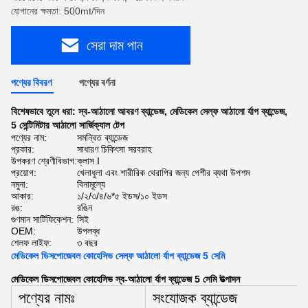
যোগানের ক্ষমতা: 500mt/দিন
সেরা দাম পান
পণ্যের বিবরণ
পণ্যের বর্ণনা
বিশেষভাবে তুলে ধরা:
স্ব-আঠালো আবরণ ব্যান্ডেজ
,
মেডিকেল সেল্ফ আঠালো র্যাপ ব্যান্ডেজ
,
5 সেন্টিমিটার আঠালো সার্জিক্যাল টেপ
পণ্যের নাম:
সমন্বিত ব্যান্ডেজ
প্রকার:
সাধারণ চিকিৎসা সরবরাহ
উপকরণ শ্রেণীবিভাগ:
ক্লাস I
প্রয়োগ:
খেলাধুলা এবং শারীরিক থেরাপির জন্য পেশীর ব্যথা উপশম
নমুনা:
বিনামূল্যে
আকার:
১/২/৩/৪/৬*৫ ইডস/১০ ইডস
রঙ:
রঙিন
গুণমান সার্টিফিকেশন:
সিই
OEM:
উপলব্ধ
শেলফ লাইফ:
৩ বছর
মেডিকেল ডিসপোজেবল কোহেসিভ সেল্ফ আঠালো র্যাপ ব্যান্ডেজ 5 সেমি
মেডিকেল ডিসপোজেবল কোহেসিভ স্ব-আঠালো র্যাপ ব্যান্ডেজ 5 সেমি উত্পাদন
পণ্যের নামঃ
সংযোজক ব্যান্ডেজ