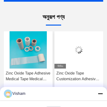
অনুরূপ পণ্য
ভিডিও
Zinc Oxide Tape Adhesive
Zinc Oxide Tape
Medical Tape Medical
Customization Adhesive
Plaster Breathable Plaster
Surgical Tape Class I
The Perfect Solution for
Instrument Classification
Visham
সেরা দাম পান
সেরা দাম পান
Construction Projects
Not Waterproof