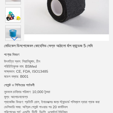
মেডিকেল ডিসপোজেবল কোহেসিভ সেল্ফ আঠালো র্যাপ ব্যান্ডেজ 5 সেমি
পণ্যের বিবরণ
উৎপত্তি স্থল: লিয়ানিয়ুঙ্গাং, চীন
পরিচিতিমুলক নাম: BSMed
সাক্ষ্যদান: CE, FDA, ISO13485
মডেল নম্বার: B001
পেমেন্ট ও শিপিংয়ের শর্তাবলী
ন্যূনতম চাহিদার পরিমাণ: 10,000 টুকরা
মূল্য: আলোচনাযোগ্য
প্যাকেজিং বিবরণ: প্রতিটি রোল, ইনারবক্সের জন্য স্ট্যান্ডার্ড পলিব্যাগ দ্বারা প্যাক করা
ডেলিভারি সময়: অগ্রিম পেমেন্ট পাওয়ার পর 20 কার্যদিবস
পরিশোধের শর্ত: এল/সি, টি/টি, ডি/পি, ওয়েস্টার্ন ইউনিয়ন