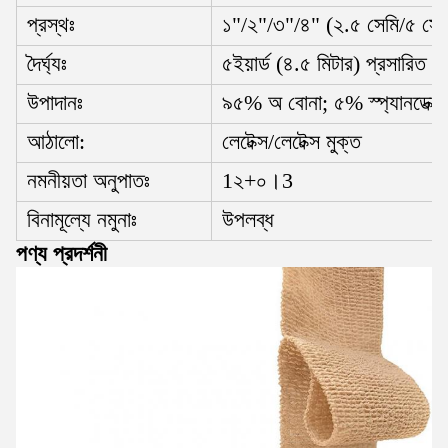
প্রস্থঃ
১"/২"/৩"/৪" (২.৫ সেমি/৫ সেম
দৈর্ঘ্যঃ
৫ইয়ার্ড (৪.৫ মিটার) প্রসারিত
উপাদানঃ
৯৫% অ বোনা; ৫% স্প্যানডেক্স
আঠালো:
লেটেক্স/লেটেক্স মুক্ত
নমনীয়তা অনুপাতঃ
1২+০।3
বিনামূল্যে নমুনাঃ
উপলব্ধ
পণ্য প্রদর্শনী