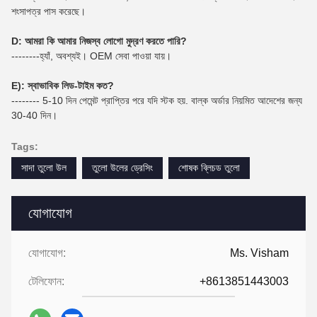
শংসাপত্র পাস করেছে।
D: আমরা কি আমার নিজস্ব লোগো মুদ্রণ করতে পারি?
--------হ্যাঁ, অবশ্যই। OEM সেবা পাওয়া যায়।
E): স্বাভাবিক লিড-টাইম কত?
-------- 5-10 দিন পেমেন্ট প্রাপ্তির পরে যদি স্টক হয়. বাল্ক অর্ডার নিয়মিত আদেশের জন্য
30-40 দিন।
Tags:
সাদা তুলো উল
তুলো উলের ড্রেসিং
শোষক ব্লিচড তুলো
যোগাযোগ
যোগাযোগ:
Ms. Visham
টেলিফোন:
+8613851443003