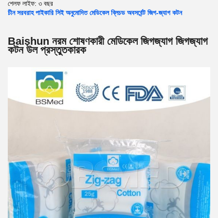
শেলফ লাইফ:
৩ বছর
চীন সরবরাহ পাইকারি সিই অনুমোদিত মেডিকেল ব্লিচড অবসর্বেন্ট জিগ-জ্যাগ কটন
Baishun নরম শোষণকারী মেডিকেল জিগজ্যাগ জিগজ্যাগ
কটন উল প্রস্তুতকারক