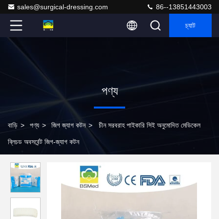
sales@surgical-dressing.com
86--13851443003
চ্যাট
পণ্য
বাড়ি
>
পণ্য
>
জিগ জ্যাগ কটন
>
চীন সরবরাহ পাইকারি সিই অনুমোদিত মেডিকেল
ব্লিচড অবসর্বেন্ট জিগ-জ্যাগ কটন