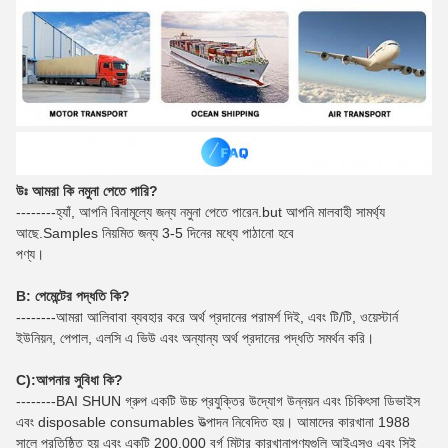
উঃ আমরা কি নমুনা পেতে পারি?
--------হ্যাঁ, আপনি বিনামূল্যে জন্য নমুনা পেতে পারেন.but আপনি মালবাহী সামর্থ্য
আছে.Samples নিয়মিত জন্য 3-5 দিনের মধ্যে পাঠানো হবে
পণ্য।
B: পেমেন্টের পদ্ধতি কি?
--------আমরা আলিবাবা ব্যবহার করে অর্থ প্রদানের পরামর্শ দিই, এবং টি/টি, ওয়েস্টার্ন
ইউনিয়ন, পেপাল, এলসি এ ভিউ এবং অন্যান্য অর্থ প্রদানের পদ্ধতি সমর্থন করি।
C):
আপনার সুবিধা কি?
--------BAI SHUN গ্রুপ একটি উচ্চ প্রযুক্তির উদ্যোগ উন্নয়ন এবং চিকিৎসা ডিভাইস
এবং disposable consumables উত্পাদন নিবেদিত হয়। আমাদের কারখানা 1988
সালে প্রতিষ্ঠিত হয় এবং একটি 200,000 বর্গ মিটার কারখানাপণ্যগুলি আইএসও এবং সিই