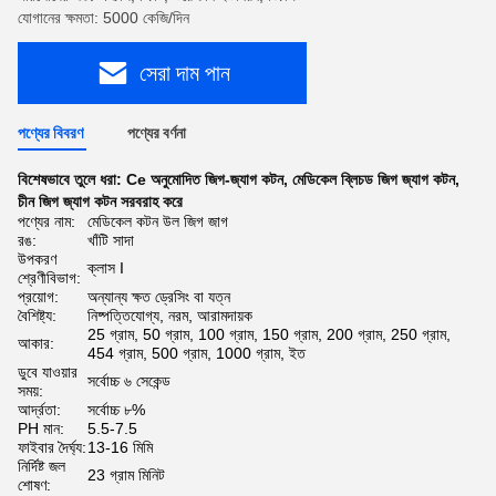
যোগানের ক্ষমতা: 5000 কেজি/দিন
সেরা দাম পান
পণ্যের বিবরণ
পণ্যের বর্ণনা
বিশেষভাবে তুলে ধরা:
Ce অনুমোদিত জিগ-জ্যাগ কটন
,
মেডিকেল ব্লিচড জিগ জ্যাগ কটন
,
চীন জিগ জ্যাগ কটন সরবরাহ করে
পণ্যের নাম:
মেডিকেল কটন উল জিগ জাগ
রঙ:
খাঁটি সাদা
উপকরণ
ক্লাস I
শ্রেণীবিভাগ:
প্রয়োগ:
অন্যান্য ক্ষত ড্রেসিং বা যত্ন
বৈশিষ্ট্য:
নিষ্পত্তিযোগ্য, নরম, আরামদায়ক
25 গ্রাম, 50 গ্রাম, 100 গ্রাম, 150 গ্রাম, 200 গ্রাম, 250 গ্রাম,
আকার:
454 গ্রাম, 500 গ্রাম, 1000 গ্রাম, ইত
ডুবে যাওয়ার
সর্বোচ্চ ৬ সেকেন্ড
সময়:
আর্দ্রতা:
সর্বোচ্চ ৮%
PH মান:
5.5-7.5
ফাইবার দৈর্ঘ্য:
13-16 মিমি
নির্দিষ্ট জল
23 গ্রাম মিনিট
শোষণ: