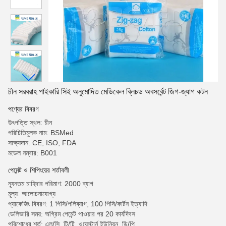
চীন সরবরাহ পাইকারি সিই অনুমোদিত মেডিকেল ব্লিচড অবসর্বেন্ট জিগ-জ্যাগ কটন
পণ্যের বিবরণ
উৎপত্তি স্থল: চীন
পরিচিতিমুলক নাম: BSMed
সাক্ষ্যদান: CE, ISO, FDA
মডেল নম্বার: B001
পেমেন্ট ও শিপিংয়ের শর্তাবলী
ন্যূনতম চাহিদার পরিমাণ: 2000 ব্যাগ
মূল্য: আলোচনাযোগ্য
প্যাকেজিং বিবরণ: 1 পিসি/পলিব্যাগ, 100 পিসি/কার্টন ইত্যাদি
ডেলিভারি সময়: অগ্রিম পেমেন্ট পাওয়ার পর 20 কার্যদিবস
পরিশোধের শর্ত: এল/সি, টি/টি, ওয়েস্টার্ন ইউনিয়ন, ডি/পি