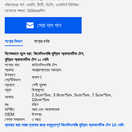
পরিশোধের শর্ত: এল/সি, টি/টি, ডি/পি, ওয়েস্টার্ন ইউনিয়ন
যোগানের ক্ষমতা: 500mt/দিন
সেরা দাম পান
পণ্যের বিবরণ
পণ্যের বর্ণনা
বিশেষভাবে তুলে ধরা:
কিনেসিওলজি মুদ্রিত অ্যাথলেটিক টেপ
,
মুদ্রিত অ্যাথলেটিক টেপ ১০ সেমি
পণ্যের নাম:
কাইনেসিওলজি টেপ
প্রকার:
অস্ত্রোপচারের সরবরাহ
উপকরণ
ক্লাস I
শ্রেণীবিভাগ:
প্রয়োগ:
পেশী সুরক্ষা
নমুনা:
বিনামূল্যে
2.5cm*5m, 3.8cm*5m, 5cm*5m, 7.5cm*5m,
আকার:
10cm*5m
রঙ:
রঙিন
বৈশিষ্ট্য:
নরম এবং আরামদায়ক
OEM:
উপলব্ধ
শেল্ফ সময়কাল:
৩ বছর
ব্যবহার করা সহজ ত্বকের জন্য বন্ধুত্বপূর্ণ কিনেসিওলজি মুদ্রিত অ্যাথলেটিক টেপ 10 সেমি