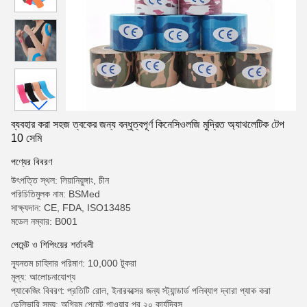
ব্যবহার করা সহজ ত্বকের জন্য বন্ধুত্বপূর্ণ কিনেসিওলজি মুদ্রিত অ্যাথলেটিক টেপ
10 সেমি
পণ্যের বিবরণ
উৎপত্তি স্থল: লিয়ানিয়ুঙ্গাং, চীন
পরিচিতিমুলক নাম: BSMed
সাক্ষ্যদান: CE, FDA, ISO13485
মডেল নম্বার: B001
পেমেন্ট ও শিপিংয়ের শর্তাবলী
ন্যূনতম চাহিদার পরিমাণ: 10,000 টুকরা
মূল্য: আলোচনাযোগ্য
প্যাকেজিং বিবরণ: প্রতিটি রোল, ইনারবক্সের জন্য স্ট্যান্ডার্ড পলিব্যাগ দ্বারা প্যাক করা
ডেলিভারি সময়: অগ্রিম পেমেন্ট পাওয়ার পর ২০ কার্যদিবস