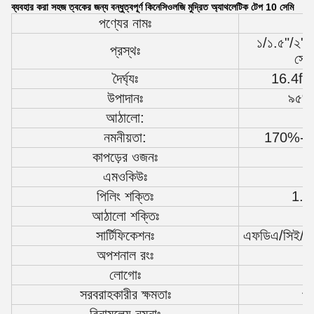
ব্যবহার করা সহজ ত্বকের জন্য বন্ধুত্বপূর্ণ কিনেসিওলজি মুদ্রিত অ্যাথলেটিক টেপ 10 সেমি
পণ্যের নামঃ
১/১.৫"/২"/
প্রস্থঃ
সেম
দৈর্ঘ্যঃ
16.4ft 
উপাদানঃ
৯৫% ত
আঠালো:
নমনীয়তা:
170%-180
কাপড়ের ওজনঃ
এমওকিউঃ
পিলিং শক্তিঃ
1.4
আঠালো শক্তিঃ
সার্টিফিকেশনঃ
এফডিএ/সিই
অপশনাল রংঃ
লোগোঃ
সরবরাহকারীর ক্ষমতাঃ
প্