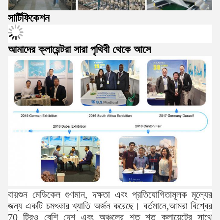
সার্টিফিকেশন
আমাদের ক্লায়েন্টরা সারা পৃথিবী থেকে আসে
বায়শুন মেডিকেল গুণমান, দক্ষতা এবং প্রতিযোগিতামূলক মূল্যের
জন্য একটি চমৎকার খ্যাতি অর্জন করেছে। বর্তমানে,আমরা বিশ্বের
70 টিরও বেশি দেশ এবং অঞ্চলের শত শত ক্লায়েন্টের সাথে