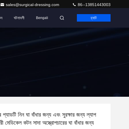
sales@surgical-dressing.com
86--13851443003
ুন
ঘটনাবলী
চ্যাট
Bengali
প্যাডটি নিন ঘা বাঁধার জন্য এবং সুরক্ষার জন্য ল্যাপ
ারী মেডিকেল কটন সাদা অস্ত্রোপচারের ঘা বাঁধার জন্য