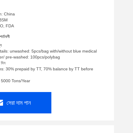
n: China
: BSM
 ISO, FDA
শর্তাবলী
্য
ails: unwashed: 5pcs/bag with/without blue medical
er/ pre-washed: 100pcs/polybag
 দিন
s: 30% prepaid by TT, 70% balance by TT before
y: 5000 Tons/Year
সেরা দাম পান