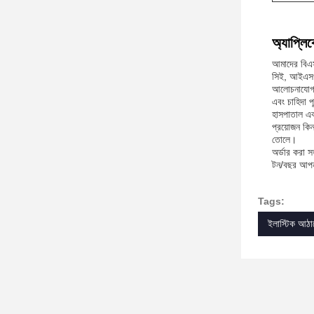
অ্যাপ্লি
আমাদের বিএসএ
সিই, আইএসও,
আলোচনাযোগ্য 
এবং চাহিদা পূ
হাসপাতাল এবং
প্রয়োজন কিন
তোলে।
অর্ডার করা স
টন/বছর আপনার
Tags:
ইলাস্টিক আঠাল