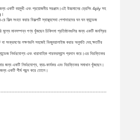
জন্য একটি বহুমুখী এবং প্রয়োজনীয় সরঞ্জাম।এই উচ্চমানের ড্রেসিং 4ply সহ
ng।
্স-রে ফিল্ম সংহত করার বিকল্পটি স্বাস্থ্যসেবা পেশাদারদের ঘন ঘন ব্যান্ডেজ
ূল্যে মানসম্পন্ন পণ্য খুঁজছেন চিকিৎসা প্রতিষ্ঠানগুলির জন্য একটি জনপ্রিয়
ট বা সংক্রমণের লক্ষণগুলি সহজেই ভিজ্যুয়ালাইজ করার অনুমতি দেয়,ক্ষতটির
্যান্ডেজ নির্ভরযোগ্য এবং ধারাবাহিক পারফরম্যান্স প্রদান করে।এর বিরক্তিকর
পনার জন্য একটি নির্ভরযোগ্য, ব্যয়-কার্যকর এবং বিরক্তিকর সমাধান খুঁজছেন।
র জন্য একটি শীর্ষ পছন্দ করে তোলে।