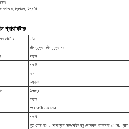
পলব্ধ
 হাসপাতাল, ক্লিনিক, ইত্যাদি
ল প্যারামিটারঃ
প্যারামিটার
বর্ণনা
জীবাণুমুক্ত, জীবাণুমুক্ত নয়
েড
বাছাই
বাছাই
সাদা
উপলব্ধ
শন
উপলব্ধ
বাছাই
শোষণকারী এবং সাদা
বাছাই
ধুয়ে ফেলা নয়ঃ ৫ পিসি/ব্যাগ সঙ্গে/বিহীন ব্লু মেডিকেল প্যাকেজিং পেপার, প্রা