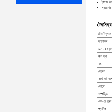
ট্যাগঃ উ
প্রয়োগঃ
টেকনিক্যা
টেকনিক্যাল 
বন্ধ্যাত্ব
এক্স-রে থ্র
নীল লুপ
রঙ
লেবেল
কাস্টমাইজে
লোগো
সম্পত্তি
এক্স-রে ফিল্ম
প্যাকিং