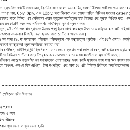
ন্ড ব্যান্ডেজিং পণ্যটি হাসপাতাল, ক্লিনিক এবং আরও অনেক কিছু যেমন চিকিৎসা সেটিংসে ক্ষত যত্নের 
রে পাওয়া যায়, 6ply, 8ply, এবং 12ply, ক্ষত তীব্রতা এবং শোষণ চাহিদা বিভিন্ন স্তরের cateri
বং দক্ষতার সাথে নির্মিত, এই মেডিকেল ওয়ান্ড ব্যান্ডেজ সর্বোত্তম ক্ষত নিরাময় এবং সুরক্ষা নিশ্চিত করে।এক
্রয়োজন ছাড়াই সহজ ক্ষত পর্যবেক্ষণের অতিরিক্ত সুবিধা প্রদান করে.
ভূত, এই মেডিকেল রান ব্যান্ডেজ উন্নত প্রযুক্তির সাথে ব্যয়বহুল উৎপাদন একত্রিত করে,এটি পাইকারি ম
ান্ডেজগুলো এমনভাবে ডিজাইন করা হয়েছে যাতে রোগীদের আরাম দেয়।
রঙ হল সাদা রঙ, যা স্বাস্থ্যকর পরিবেশে পরিচ্ছন্নতা এবং বন্ধ্যাত্বের প্রতীক। এই রঙটি কোনও এক্সডু
েক্ষণে স্বাস্থ্যসেবা প্রদানকারীদের সহায়তা করা.
়ার সেটিংসে, আউটপ্যাসিন্ট ক্লিনিক বা হোম কেয়ারে ব্যবহার করা হোক না কেন, এই মেডিকেল ওয়ান্ড ব
ি এটিকে বিভিন্ন রোগীদের জন্য উপযুক্ত করে তোলেযাদের ত্বক সংবেদনশীল বা অ্যালার্জি আছে।
ডিকেল ওয়ারেড ব্যান্ডেজিং হল স্বাস্থ্যসেবা পেশাদারদের জন্য একটি মূল্যবান পণ্য যারা ক্ষত ব্যবস্থা
্তর অপশন, এক্স-রে ফিল্ম বৈশিষ্ট্য, চীনা উৎপত্তি, এবং সাদা রঙ এটি বিভিন্ন চিকিৎসা অ্যাপ্লিকেশনে
ী মেডিকেল কটন উপাদান
ঞ্জ প্রকার
াইফঃ ৫ বছর
িল্মঃ ঐচ্ছিক
্রাক ধুয়ে ফেলা বা ধুয়ে ফেলা হয়নি