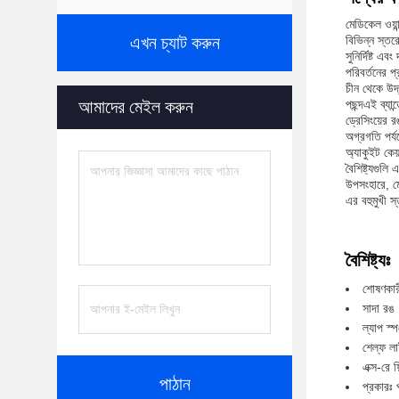
মেডিকেল ওয়া
এখন চ্যাট করুন
বিভিন্ন স্ত
সুনির্দিষ্ট এ
পরিবর্তনের প
চীন থেকে উদ্
আমাদের মেইল করুন
পছন্দএই ব্য
ড্রেসিংয়ের 
অগ্রগতি পর্যব
অ্যাকুইট কেয
বৈশিষ্ট্যগুল
উপসংহারে, মে
এর বহুমুখী স
বৈশিষ্ট্যঃ
শোষণকার
সাদা রঙ
ল্যাপ স্প
শেল্ফ ল
এক্স-রে ফ
পাঠান
প্রকারঃ প