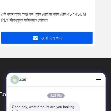
পেট প্যাড ল্যাপ স্পঞ্জ গজ প্যাড ধোয়া না প্রাক ধোয়া 45 * 45CM
পেট প
PLY জীবাণুমুক্ত সার্জিক্যাল তোয়ালে
45 *
সেরা দাম পান
Zoe
Co.,Ltd.
3:25 PM
Good day, what product are you looking 
দ্রুত লিঙ্ক