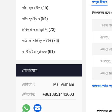
পণ্যের বিবরণ
কাঁচা তুলার উল
(45)
বিশেষভাবে তুলে 
কটন স্লাইভার
(54)
পণ্যের না
চিকিৎসা ক্ষত ড্রেসিং
(73)
বৈশিষ্ট্য:
আঠালো সার্জিক্যাল টেপ
(76)
এক্স-রে থ্
ফার্স্ট এইড ব্যান্ডেজ
(61)
উৎপত্তি:
যোগাযোগ
এক্স-রে ফিল
যোগাযোগ:
Ms. Visham
আপনার পেটের প্যা
টেলিফোন:
+8613851443003
পণ্যের বর্