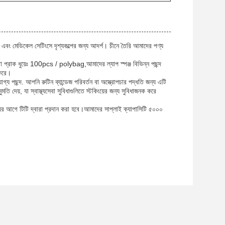
্ঠান এবং মেডিকেল সেটিংসে দৃশ্যকল্পের জন্য আদর্শ। চীনে তৈরি আমাদের পণ্য
 বা প্রাক ধুয়েঃ 100pcs / polybag,আমাদের ল্যাপ স্পঞ্জ বিভিন্ন পছন্দ
 করে।
গ্য পছন্দ. আপনি রুটিন ব্যান্ডেজ পরিবর্তন বা অস্ত্রোপচার পদ্ধতি জন্য এটি
 দেয়, যা স্বাস্থ্যসেবা সুবিধাগুলিতে স্টকিংয়ের জন্য সুবিধাজনক করে
য়ের আগে টিটি দ্বারা প্রদান করা হবে।আমাদের সাপ্লাই ক্যাপাসিটি ৫০০০