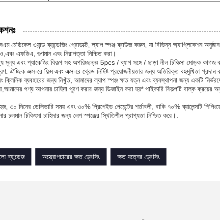
কেশনঃ
ম মেডিকেল ওয়ান্ড ব্যান্ডেজিং প্রোডাক্ট, ল্যাপ স্পঞ্জ ব্রাউজ করুন, যা বিভিন্ন অ্যাপ্লিকেশন অনুষ
এবং এফডিএ, গুণমান এবং নিরাপত্তা নিশ্চিত করা।
মূল্য এবং প্যাকেজিং বিকল্প সহ অপরিচ্ছন্নঃ 5pcs / ব্যাগ সঙ্গে / ছাড়া নীল চিকিত্সা মোড়ক কাগজ
রণ. ঐচ্ছিক এক্স-রে ফিল্ম এবং এক্স-রে থ্রেড নির্দিষ্ট প্রয়োজনীয়তার জন্য অতিরিক্ত বহুমুখিতা প্রদান
 ক্লিনিক ব্যবহারের জন্য নিখুঁত, আমাদের ল্যাপ স্পঞ্জ ক্ষত যত্ন এবং ব্যবস্থাপনা জন্য একটি নির্ভরযো
া,আমাদের পণ্য আপনার চাহিদা পূরণ করার জন্য ডিজাইন করা হয়* পাইকারি বিকল্পটি বাল্ক ক্রয়ের অনুমতি
হজ, ৩০ দিনের ডেলিভারি সময় এবং ৩০% প্রিপেইড পেমেন্টের শর্তাবলী, বাকি ৭০% ব্যালেন্সটি শিপিং
 চলমান চিকিৎসা চাহিদার জন্য লেপ স্পঞ্জের স্থিতিশীল প্রাপ্যতা নিশ্চিত করে।.
ো ব্যান্ডেজ
অস্ত্রোপচারের ক্ষত ড্রেসিং
ক্ষত যত্নের ড্রেসিং