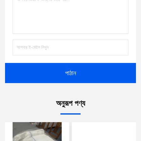
পাঠান
অনুরূপ পণ্য