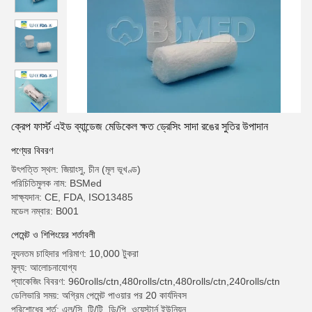
ক্রেপ ফার্স্ট এইড ব্যান্ডেজ মেডিকেল ক্ষত ড্রেসিং সাদা রঙের সুতির উপাদান
পণ্যের বিবরণ
উৎপত্তি স্থল: জিয়াংসু, চীন (মূল ভূখণ্ড)
পরিচিতিমুলক নাম: BSMed
সাক্ষ্যদান: CE, FDA, ISO13485
মডেল নম্বার: B001
পেমেন্ট ও শিপিংয়ের শর্তাবলী
ন্যূনতম চাহিদার পরিমাণ: 10,000 টুকরা
মূল্য: আলোচনাযোগ্য
প্যাকেজিং বিবরণ: 960rolls/ctn,480rolls/ctn,480rolls/ctn,240rolls/ctn
ডেলিভারি সময়: অগ্রিম পেমেন্ট পাওয়ার পর 20 কার্যদিবস
পরিশোধের শর্ত: এল/সি, টি/টি, ডি/পি, ওয়েস্টার্ন ইউনিয়ন