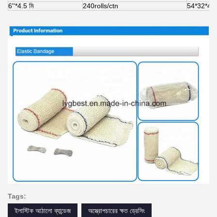
6''*4.5 মি
240rolls/ctn
54*32*44স
Tags:
ইলাস্টিক আঠালো ব্যান্ডেজ
অস্ত্রোপচারের ক্ষত ড্রেসিং