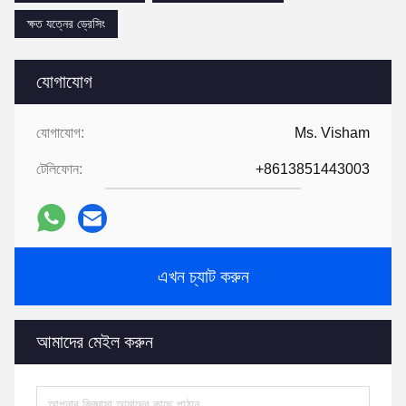
ক্ষত যত্নের ড্রেসিং
যোগাযোগ
যোগাযোগ:
Ms. Visham
টেলিফোন:
+8613851443003
এখন চ্যাট করুন
আমাদের মেইল করুন