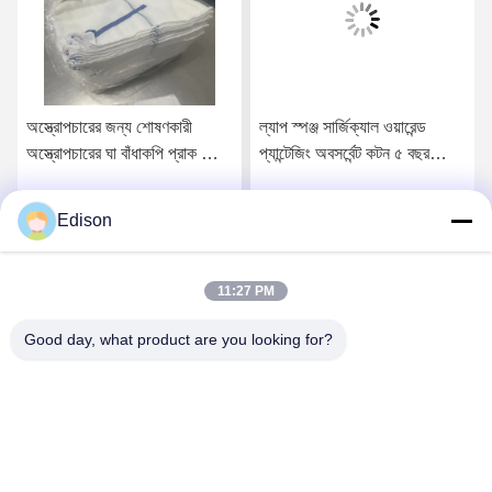
অস্ত্রোপচারের জন্য শোষণকারী
ল্যাপ স্পঞ্জ সার্জিক্যাল ওয়ারেন্ড
অস্ত্রোপচারের ঘা বাঁধাকপি প্রাক ধোয়া
প্যান্টেজিং অবসর্বেন্ট কটন ৫ বছর
ল্যাপ স্পঞ্জ
শেল্ফ লাইফ মেডিকেল ওয়ারেন্ড
প্যান্টেজিং অবসর্বেন্ট এবং কার্যকর ক্ষত
Edison
সেরা দাম পান
সেরা দাম পান
সুরক্ষার জন্য ব্লিচড
11:27 PM
Good day, what product are you looking for?
Lianyungang Baishun Medical Treatment
Articles Co.,Ltd.
sales@surgical-dressing.com